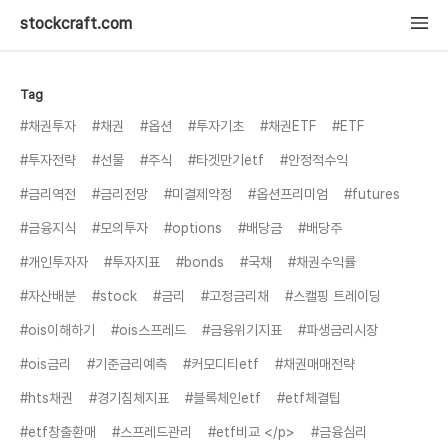
stockcraft.com
Tag
#채권투자
#채권
#옵션
#투자기초
#채권ETF
#ETF
#투자전략
#선물
#주식
#타겟만기etf
#안정적수익
#금리역전
#금리전망
#미결제약정
#옵션프리미엄
#futures
#금융지식
#모의투자
#options
#배당금
#배당주
#개인투자자
#투자지표
#bonds
#국채
#채권수익률
#자산배분
#stock
#금리
#고정금리채
#스캘핑 트레이딩
#ois이해하기
#ois스프레드
#금융위기지표
#파생금리시장
#ois금리
#기준금리예측
#커모디티etf
#채권매매전략
#hts채권
#경기침체지표
#블록체인etf
#etf체결팁
#etf창출환매
#스프레드관리
#etf비교 </p>
#금융심리