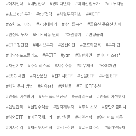
#헤지전략
#배당전략
#경제다변화
#미래산업투자
#etf투자팁
#초보 etf 투자
#etf전략
#채권투자기초
#AIETF
#스윙 트레이딩
#시장메이커
#수익률곡선
#콜옵션 풋옵션 차이
#안정적 투자
#ETF 작동 원리
#채권평가
#민평금리
#ETF 장단점
#패시브투자
#옵션이란
#공포와탐욕
#투자 팁
#배당주포트폴리오
#은ETF
#ytm
#일반채권
#메타버스etf
#채권기초
#주식 리스크
#지수추종
#제무재표
#ESG채권
#ESG 채권
#자산분산
#전기차ETF
#선물ETF
#채권 ETF
#채권 투자 방법
#원유etf
#원월물
#국내ETF추천
#인플레이션방어
#포트폴리오전략
#금리리스크
#인플레이션헷지
#멘탈관리
#실질수익률
#원자재투자
#주식 초보
#장단기금리차
#해외ETF
#미국국채금리
#근월물
#채권전략
#엘리어트 파동
#이자수익
#채권투자전략
#ETF추천
#글로벌주식
#물가연동채