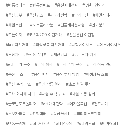
#변동성매수
#변동성매도
#옵션매매전략
#iv란무엇인가
#옵션공부
#옵션구조
#사다리전략
#만기분산
#채권사다리
#채권트렌드
#포트폴리오분
#인플레이션채권
#만기분석
#쿠폰이자
#코스피200 야간거래
#선물옵션 야간장
#krx 야간거래
#파생상품 야간거래
#시장베이시스
#이론베이시스
#조정파
#파생상품기초
#채권비교
#etf 투자 예시
#etf 수익 구조
#주식 예시
#주식 수익 구조
#주식 작동 원리
#옵션 리스크
#옵션 예시
#옵션 투자 방법
#파생상품 초보
#옵션 수익 구조
#옵션 작동 원리
#초보 채권 투자
#국채 회사채 차이
#채권 수익 구조
#채권 작동 원리
#글로벌포트폴리오
#etf매매전략
#이자율곡선
#펀드차이
#초보자금융
#감정매매
#농산물etf
#금리리스크관리
#변동금리채
#etf거래량
#etf유동성
#etf리스크
#테마형etf