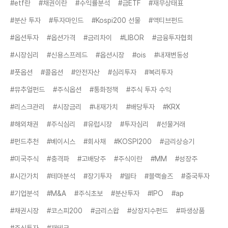
#etf란
#채권이란
#수익률분석
#금ETF
#재무상태표
#분산 투자
#투자마인드
#Kospi200 선물
#액티브펀드
#옵션투자
#옵션가격
#금리차이
#LIBOR
#금융투자협회
#시장심리
#신용스프레드
#옵션시장
#ois
#내재변동성
#풋옵션
#콜옵션
#안전자산
#심리투자
#복리투자
#뮤추얼펀드
#주식옵션
#통화정책
#주식 투자 수익
#리스크관리
#시장금리
#내재가치
#배당투자
#KRX
#해외채권
#주식심리
#유럽시장
#투자심리
#선물거래
#펀드추천
#베이시스
#회사채
#KOSPI200
#금리상승기
#미국주식
#충격파
#고배당주
#주식이란
#MM
#성장주
#시간가치
#테마분석
#장기투자
#델타
#블랙숄즈
#중국투자
#기업분석
#M&A
#주식초보
#분산투자
#IPO
#ap
#채권시장
#코스피200
#금리스왑
#상장지수펀드
#파생상품